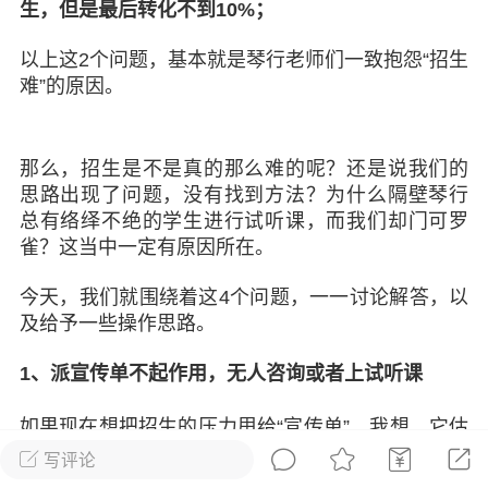
发布稳住经济一揽子政策措施
生，但是最后转化不到10%；
绍兴日报 6月7日下午，记者从新闻发
以上这2个问题，基本就是琴行老师们一致抱怨“招生
获悉，为贯彻落实绍兴市经济稳进提质攻
难”的原因。
精神，绍兴市迅速出台稳住经济一揽子政
，以更大力度、更快速度、更...
那么，招生是不是真的那么难的呢？还是说我们的
0
2.6k
思路出现了问题，没有找到方法？为什么隔壁琴行
总有络绎不绝的学生进行试听课，而我们却门可罗
雀？这当中一定有原因所在。
葡萄
22-06-08 15:43
电脑端
热点专题
今天，我们就围绕着这4个问题，一一讨论解答，以
及给予一些操作思路。
策！国务院：文化艺术和体育行业被纳
行业，可缓缴社保
1、派宣传单不起作用，无人咨询或者上试听课
源社会保障部 国家发展改革委 财政部 税务
于扩大阶段性缓缴社会保险费政策实施范
如果现在想把招生的压力甩给“宣传单”，我想，它估
题的通知人社部发〔2022〕31号各省、自
计不想背这个锅。
写评论
辖市人民政府，...