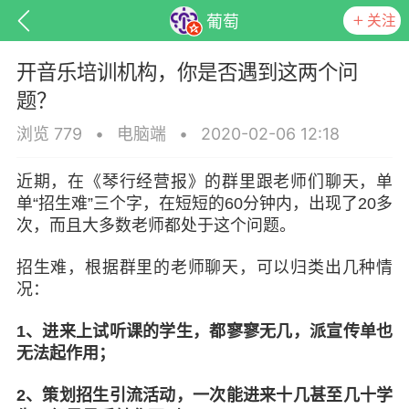
关注
葡萄
开音乐培训机构，你是否遇到这两个问
题？
浏览 779
•
电脑端
•
2020-02-06 12:18
近期，在《琴行经营报》的群里跟老师们聊天，单
单“招生难”三个字，在短短的60分钟内，出现了20多
次，而且大多数老师都处于这个问题。
招生难，根据群里的老师聊天，可以归类出几种情
况：
子
百问百答
产品服务
需求对接
1、进来上试听课的学生，都寥寥无几，派宣传单也
无法起作用；
葡萄
22-06-08 15:51
电脑端
热点专题
2、策划招生引流活动，一次能进来十几甚至几十学