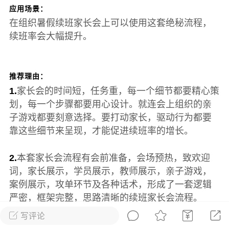
发布稳住经济一揽子政策措施
应用场景：
绍兴日报 6月7日下午，记者从新闻发
在组织暑假续班家长会上可以使用这套绝秘流程，
获悉，为贯彻落实绍兴市经济稳进提质攻
续班率会大幅提升。
精神，绍兴市迅速出台稳住经济一揽子政
，以更大力度、更快速度、更...
推荐理由：
0
2.6k
1.
家长会的时间短，任务重，每一个细节都要精心策
划，每一个步骤都要用心设计。就连会上组织的亲
子游戏都要刻意选择。要打动家长，驱动行为都要
葡萄
靠这些细节来呈现，才能促进续班率的增长。
22-06-08 15:43
电脑端
热点专题
策！国务院：文化艺术和体育行业被纳
2.
本套家长会流程有会前准备，会场预热，致欢迎
行业，可缓缴社保
词，家长展示，学员展示，教师展示，亲子游戏，
案例展示，攻单环节及各种话术，形成了一套逻辑
源社会保障部 国家发展改革委 财政部 税务
严密，框架完整，思路清晰的续班家长会流程。
于扩大阶段性缓缴社会保险费政策实施范
题的通知人社部发〔2022〕31号各省、自
写评论
3.
这套合集系统整理了暑假班小学段，初中段，高中
辖市人民政府，...