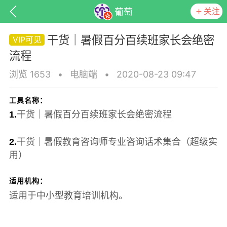
关注
葡萄
干货｜暑假百分百续班家长会绝密
流程
浏览 1653
•
电脑端
•
2020-08-23 09:47
工具名称：
1.
干货｜暑假百分百续班家长会绝密流程
2.
干货｜暑假教育咨询师专业咨询话术集合（超级实
用）
子
百问百答
产品服务
需求对接
适用机构：
适用于中小型教育培训机构。
葡萄
22-06-08 15:51
电脑端
热点专题