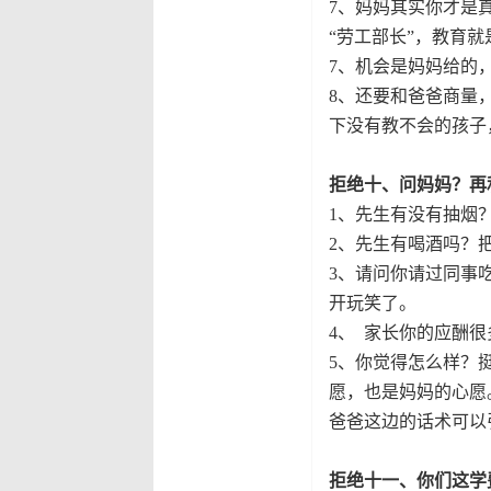
7
、妈妈其实你才是真
“
劳工部长”，教育
7
、
机会是妈妈给的
8
、
还要和爸爸商量
下没有教不会的孩子
拒绝十、问妈妈？再
1
、
先生有没有抽烟
2
、
先生有喝酒吗？
3
、
请问你请过同事
开玩笑了。
4
、
家长你的应酬很
5
、
你觉得怎么样？
愿，也是妈妈的心愿
爸爸这边的话术可以
拒绝十一、你们这学