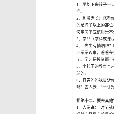
1
、
平均下来孩子一
样。
2
、刺激家长：您看
的是脖子以上的部位
说学习不应该用贵不
3
、
学**（学科或
4
、
先生有抽烟吧？
还常常误事，爸爸在
了。学习是投资而不
5
、
小孩子的教育本
悲的。
6
、
其实妈妈我告诉
吗？古人云：“一寸
拒绝十二、要去其他
1
、
人常说：“时间