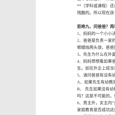
**（学科或课程）
残酷的。所以现在孩
拒绝九、问爸爸？再
1
、
妈妈的一个小小
2
、
爸爸是负责一家
根蜡烛两头烧，爸爸
3
、
先生为什么在外
4
、
妈妈想想看如果爸
生。如在外企上班当
5
、
请问爸爸有没有
A
、
如果先生有幼教
B
、
先生如果没有幼
吗？这是不可能的，
6
、
男主外，女主内
家庭教育是否成功这