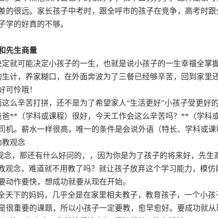
还差的很远。家长孩子中考时，跟全呼市的孩子在竞争，高考时
子学的好真的不够。
和先生商量
决定就可能决定小孩子的一生，也就是说小孩子的一生幸福全掌
的生计，养家糊口，在外面奔波为了三餐已经够辛苦，回到家里
好可怜哦！
面这么辛苦打拼，还不是为了希望家人“生活更好”小孩子受更好
爸**（学科或课程）很好，今天工作会这么辛苦吗？**（学科
司机。薪水一样很高，唯一的条件是会说外语（特长、学科或课
幼教观念
观念，那还有什么好问的，，因为你是为了孩子的将来好，先生
教观念，难道就不用教了吗？就让孩子放弃这个学习能力，模仿
要动作要快，想成功就要从现在开始。
”全天下的妈妈，几乎全是在家里相夫教子，教育孩子，一个小孩
是很重要的课题，所以小孩子一定要教，愈早愈好。要成功就从