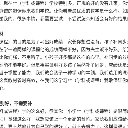
，现在**（学科或课程）学校特别多，正规的好的没有几家。
真诚的邀请你来我们学校。让你看看最优质的教学是什么样。如
谢我的。很多事情，都需要尝试，不尝试怎么知道会有好的结果
材
或课程）的目的是为了考出好成绩，家长你想过没有，孩子补同
在学一遍同样的课程他的成绩同样不好，因为夹生饭不好熟。给
比你们强，不用听了。小孩子好多都是这样的心里。补同步的效
你能不能学好。但是事实证明好多孩子虽然补了同步，成绩还是
当于掌握了能力，我们教会孩子一种学习的本领。我们选用的课
，这套教材省时高效，在我们这学习**（学科或课程）我敢保证你
心。
特别好，不需要补
学科或课程）学的这么好，恭喜你！小学**（学科或课程）是很
课程）基础这么好，我想应该上一个更高的台阶。家长我们应该给
想。要不然他认为自己学的很好了，就不去努力了。这样是很可