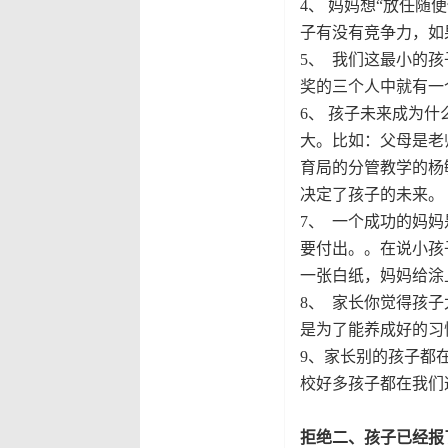
4
、
妈妈想“放任随
子有没有竞争力，如
5
、
我们这最小的孩
奖的三个人中就有一
6
、
孩子未来成为什
大。比如：父母是老
育局的分管教学的杨
决定了孩子的未来。
7
、
一个成功的妈妈
要付出。。在说小孩
一张白纸，妈妈给涂
8
、
家长你觉得孩子
是为了能养成好的习
9
、家长别的孩子都
校好多孩子都在我们
拒绝二、孩子已经报