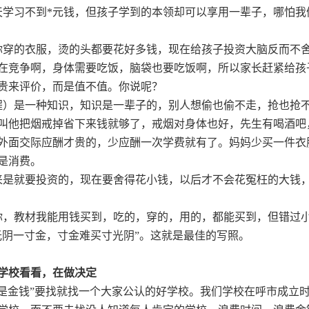
天学习不到
*
元钱，但孩子学到的本领却可以享用一辈子，哪怕我
你穿的衣服，烫的头都要花好多钱，现在给孩子投资大脑反而不
在竞争啊，身体需要吃饭，脑袋也要吃饭啊，所以家长赶紧给孩
贵来评价，而是值不值。你说呢？
课程）是一种知识，知识是一辈子的，别人想偷也偷不走，抢也抢
叫他把烟戒掉省下来钱就够了，戒烟对身体也好，先生有喝酒吧
外面交际应酬才贵的，少应酬一次学费就有了。妈妈少买一件衣
是消费。
来是就要投资的，现在要舍得花小钱，以后才不会花冤枉的大钱
你，教材我能用钱买到，吃的，穿的，用的，都能买到，但错过
光阴一寸金，寸金难买寸光阴”。这就是最佳的写照。
学校看看，在做决定
就是金钱”要找就找一个大家公认的好学校。我们学校在呼市成立