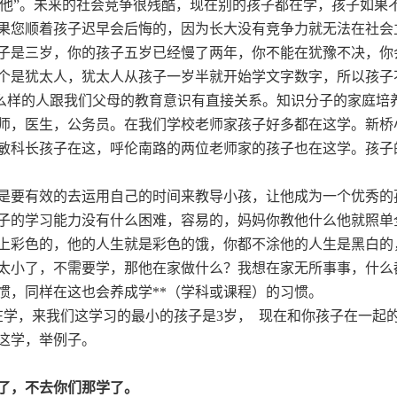
便他”。未来的社会竞争很残酷，现在别的孩子都在学，孩子如果
果您顺着孩子迟早会后悔的，因为长大没有竞争力就无法在社会
子是三岁，你的孩子五岁已经慢了两年，你不能在犹豫不决，你
个是犹太人，犹太人从孩子一岁半就开始学文字数字，所以孩子
么样的人跟我们父母的教育意识有直接关系。知识分子的家庭培
师，医生，公务员。在我们学校老师家孩子好多都在这学。新桥
敏科长孩子在这，呼伦南路的两位老师家的孩子也在这学。孩子
是要有效的去运用自己的时间来教导小孩，让他成为一个优秀的
子的学习能力没有什么困难，容易的，妈妈你教他什么他就照单
上彩色的，他的人生就是彩色的饿，你都不涂他的人生是黑白的
太小了，不需要学，那他在家做什么？我想在家无所事事，什么
惯，同样在这也会养成学**（学科或课程）的习惯。
在学，来我们这学习的最小的孩子是
3
岁，
现在和你孩子在一起
这学，举例子。
了，不去你们那学了。