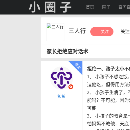
首页
圈子
百问
三人行
关注
关注
家长拒绝应对话术
拒绝一、孩子太小不
1
、
小孩子不想吃饭
迫他吃，但得用方法
2
、
小孩子生病了，
葡萄
能吗？不可能，因为
可能
3
、
小孩子的教育是
怕妈妈不教他，天底