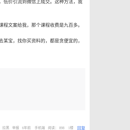
，低价引流到微信上成交。这种方法，我
课程文案给我，那个课程收费是九百多。
去某宝，找你买资料的，都是贪便宜的，
回复
拉黑
举报
6年前
手机端
阅读： 898
1楼