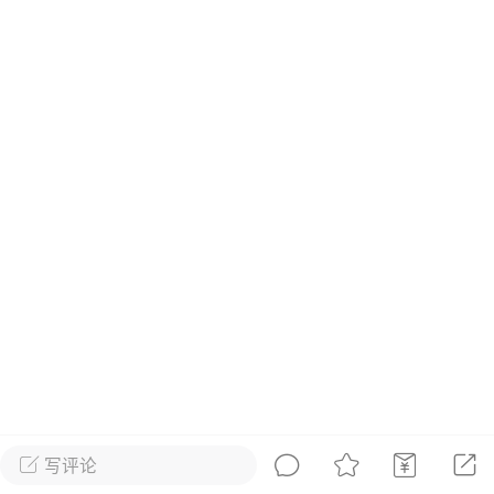
发布稳住经济一揽子政策措施
绍兴日报 6月7日下午，记者从新闻发
获悉，为贯彻落实绍兴市经济稳进提质攻
精神，绍兴市迅速出台稳住经济一揽子政
，以更大力度、更快速度、更...
0
2.6k
葡萄
22-06-08 15:43
电脑端
热点专题
策！国务院：文化艺术和体育行业被纳
行业，可缓缴社保
源社会保障部 国家发展改革委 财政部 税务
于扩大阶段性缓缴社会保险费政策实施范
题的通知人社部发〔2022〕31号各省、自
写评论
辖市人民政府，...