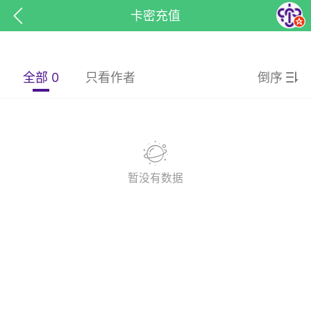
卡密充值
全部 0
只看作者
倒序
暂没有数据
子
百问百答
产品服务
需求对接
葡萄
22-06-08 15:51
电脑端
热点专题