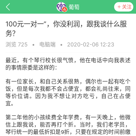
关注
葡萄
100元一对一”，你没利润，跟我谈什么服
务？
浏览 725
•
电脑端
•
2020-02-06 12:23
最近，有个琴行校长很气愤，他在电话中向我表述
的事情原委是这样的：
有一位家长，和自己关系很熟，偶尔也一起有吃个
饭，但是每次我都不会占便宜，都会礼尚往来，同
等价位请。因为我不想让对方吃亏，自己在占便
子
百问百答
产品服务
需求对接
宜。
第二年他的小孩续费全年学费，有一天晚上，他微
葡萄
信上跟我说，能否再打个折。当时，我们老学员，
22-06-08 15:51
电脑端
热点专题
琴行统一的最低折扣是9折，只要在规定的时间前缴