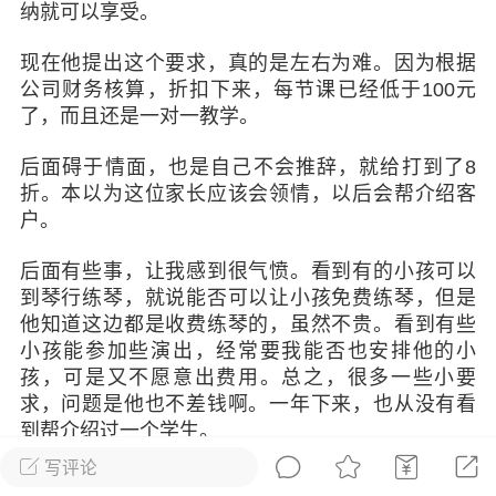
发布稳住经济一揽子政策措施
纳就可以享受。
绍兴日报 6月7日下午，记者从新闻发
现在他提出这个要求，真的是左右为难。因为根据
获悉，为贯彻落实绍兴市经济稳进提质攻
公司财务核算，折扣下来，每节课已经低于100元
精神，绍兴市迅速出台稳住经济一揽子政
了，而且还是一对一教学。
，以更大力度、更快速度、更...
后面碍于情面，也是自己不会推辞，就给打到了8
折。本以为这位家长应该会领情，以后会帮介绍客
0
2.6k
户。
葡萄
后面有些事，让我感到很气愤。看到有的小孩可以
到琴行练琴，就说能否可以让小孩免费练琴，但是
22-06-08 15:43
电脑端
热点专题
他知道这边都是收费练琴的，虽然不贵。看到有些
策！国务院：文化艺术和体育行业被纳
小孩能参加些演出，经常要我能否也安排他的小
行业，可缓缴社保
孩，可是又不愿意出费用。总之，很多一些小要
求，问题是他也不差钱啊。一年下来，也从没有看
源社会保障部 国家发展改革委 财政部 税务
到帮介绍过一个学生。
于扩大阶段性缓缴社会保险费政策实施范
题的通知人社部发〔2022〕31号各省、自
写评论
后面，我们让他把琴行的详细数据信息都列出来，
辖市人民政府，...