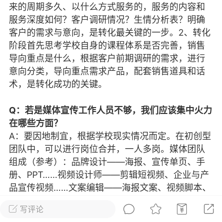
发布稳住经济一揽子政策措施
来的周期多久、以什么方式服务的，服务的内容和
服务深度如何？客户调研情况？生情分析表？明确
绍兴日报 6月7日下午，记者从新闻发
客户的需求与意向，是转化最关键的一步。2、转化
获悉，为贯彻落实绍兴市经济稳进提质攻
精神，绍兴市迅速出台稳住经济一揽子政
阶段首先思考学校自身的课程体系是否完善，销售
，以更大力度、更快速度、更...
导向重点是什么，根据客户前期调研的需求，进行
意向分类，导向重点需求产品，配套销售道具和话
术，是转化成功的关键。
0
2.6k
Q：若是媒体宣传工作人员不够，我们应该集中火力
葡萄
在哪些方面？
22-06-08 15:43
电脑端
热点专题
A：要因地制宜，根据学校现实情况而定。在初创型
团队中，可以进行岗位合并，一人多岗。媒体团队
策！国务院：文化艺术和体育行业被纳
组成（参考）：品牌设计——海报、宣传单页、手
行业，可缓缴社保
册、PPT……视频设计师——剪辑短视频、企业与产
源社会保障部 国家发展改革委 财政部 税务
品宣传视频……文案编辑——海报文案、视频脚本、
于扩大阶段性缓缴社会保险费政策实施范
单页文案……新媒体运营——渠道与内容运营：微
题的通知人社部发〔2022〕31号各省、自
写评论
信、官方、知乎、贴吧、微博……活动策划——线上
辖市人民政府，...