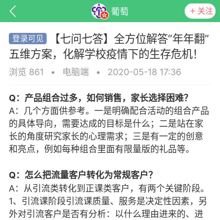
关注
葡萄
【七问七答】全方位解答“年年翻”
五维方案，化解学校疫情下的生存危机！
浏览 861
•
电脑端
•
2020-05-18 17:36
Q：产品组合过多，如何销售，家长选择困难？
A：几个方面供参考。一是明确配合活动的组合产品
的具体导向，需要达成的目标是什么；二是站在家
长的角度研究家长的心理需求；三是有一定的创意
和亮点，例如每种组合里面有限量版的礼品等。
子
百问百答
产品服务
需求对接
Q：怎么把流量客户转化为常规客户？
A：从引流类转化到正课类客户，有两个关键阶段。
葡萄
1、引流课阶段引流课质量、服务是决定性因素，另
22-06-08 15:51
电脑端
热点专题
外对引流客户是否有分析：以什么理由进来的、进