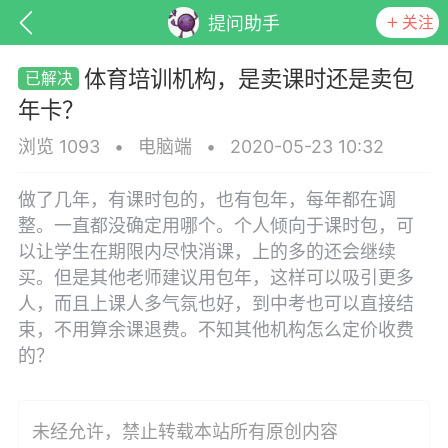
关注
提问助手
体育培训机构，是卖课时还是卖包
年卡？
浏览 1093
•
电脑端
•
2020-05-23 10:32
做了几年，有课时包的，也有包年，每年都在调
整。一直都没确定用哪个。个人倾向于课时包，可
以让学生在期限内尽快消课，上的多的还会继续
买。但是其他老师建议用包年，这样可以吸引更多
人，而且上课人多气氛也好，到中考也可以直接结
子
百问百答
产品服务
需求对接
束，不用算余课退费。不知其他机构怎么定价收费
的？
葡萄
22-06-08 15:51
电脑端
热点专题
未经允许，禁止转载本站所有原创内容