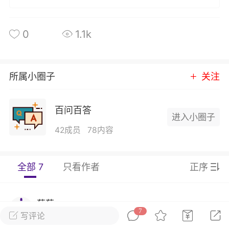
发布稳住经济一揽子政策措施
绍兴日报 6月7日下午，记者从新闻发
0
1.1k
获悉，为贯彻落实绍兴市经济稳进提质攻
精神，绍兴市迅速出台稳住经济一揽子政
，以更大力度、更快速度、更...
所属小圈子
关注
0
2.6k
百问百答
进入小圈子
葡萄
42成员
78内容
22-06-08 15:43
电脑端
热点专题
策！国务院：文化艺术和体育行业被纳
全部 7
只看作者
正序
行业，可缓缴社保
源社会保障部 国家发展改革委 财政部 税务
于扩大阶段性缓缴社会保险费政策实施范
葡萄
0
题的通知人社部发〔2022〕31号各省、自
7
写评论
6年前
电脑端
2楼
辖市人民政府，...