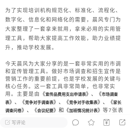
发布稳住经济一揽子政策措施
为了实现培训机构规范化、标准化、流程化、
绍兴日报 6月7日下午，记者从新闻发
获悉，为贯彻落实绍兴市经济稳进提质攻
数字化、信息化和网络化的需要，晨风专门为
精神，绍兴市迅速出台稳住经济一揽子政
大家整理了一套拿来就用，拿来必用的实用管
，以更大力度、更快速度、更...
理工具，帮助大家提高工作效能，助力业绩提
升，推动学校发展。
0
2.6k
今天晨风为大家分享的是一套非常实用的市调
葡萄
和宣传管理工具。做好市场调查和招生宣传是
22-06-08 15:43
电脑端
热点专题
营销工作的重要前提，也是学校发展的关键与
核心任务。这一套工具非常简单，也非常实
策！国务院：文化艺术和体育行业被纳
用。主要是由
《
》、《
宣传品费用支出申请表
市场调查
行业，可缓缴社保
》、《
》、《
》、《
表
竞争对手调查表
竞争对手收集表
家长
源社会保障部 国家发展改革委 财政部 税务
》、《
》和《
》
等7张表
调查问卷
会议纪要
加班情况统计表
于扩大阶段性缓缴社会保险费政策实施范
格组成。
题的通知人社部发〔2022〕31号各省、自
写评论
辖市人民政府，...