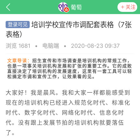
关注
葡萄
培训学校宣传市调配套表格（7张
表格）
浏览 1681
•
电脑端
•
2020-08-23 09:37
文章导读：
招生宣传和市场调查是培训机构的常规工作，
也是一项事关培训机构发展和扩张的重要工作。它的成败
直接决定了培训机构的发展速度，这里有一套工具可以轻
松搞定市调和宣传工作，让效果看的见
。
大家好！我是晨风。我和大家一样都能感受到
子
百问百答
产品服务
需求对接
现在的培训机构已经进入规范化时代、标准化
时代、数字化时代、网络化时代、信息化时
代。没有跟上发展节拍的培训机构就要落伍
葡萄
22-06-08 15:51
电脑端
热点专题
了。