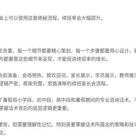
会上可以使用这套绝秘流程，续班率会大幅提升。
任务重，每一个细节都要精心策划，每一个步骤都要用心设计。
为都要靠这些细节来呈现，才能促进续班率的增长。
会前准备，会场预热，致欢迎词，家长展示，学员展示，教师展
逻辑严密，框架完整，思路清晰的续班家长会流程。
了暑假班小学段，初中段，高中段和暑假期间的专业咨询话术。
掌握话术背后的底层逻辑更重要。
硬背，但需要理解性记忆。特别是要掌握话术所蕴含的策略和技
交。