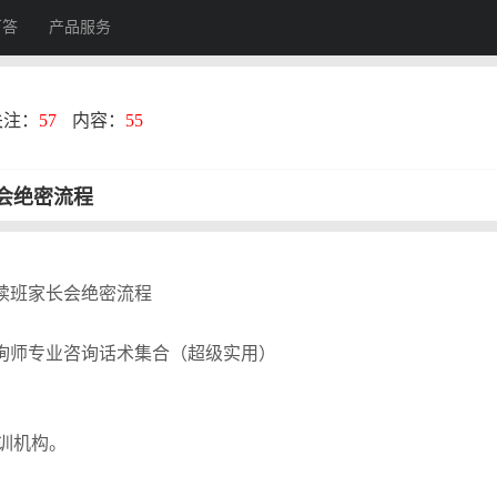
百答
产品服务
关注：
57
内容：
55
会绝密流程
续班家长会绝密流程
询师专业咨询话术集合（超级实用）
训机构。