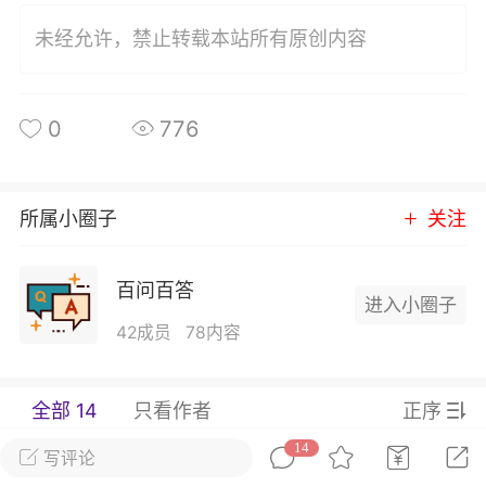
发布稳住经济一揽子政策措施
未经允许，禁止转载本站所有原创内容
绍兴日报 6月7日下午，记者从新闻发
获悉，为贯彻落实绍兴市经济稳进提质攻
精神，绍兴市迅速出台稳住经济一揽子政
0
776
，以更大力度、更快速度、更...
0
2.6k
所属小圈子
关注
葡萄
百问百答
22-06-08 15:43
电脑端
热点专题
进入小圈子
策！国务院：文化艺术和体育行业被纳
42成员
78内容
行业，可缓缴社保
源社会保障部 国家发展改革委 财政部 税务
全部 14
只看作者
正序
于扩大阶段性缓缴社会保险费政策实施范
题的通知人社部发〔2022〕31号各省、自
14
写评论
辖市人民政府，...