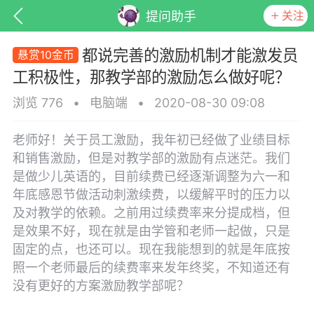
关注
提问助手
都说完善的激励机制才能激发员
悬赏10金币
工积极性，那教学部的激励怎么做好呢？
浏览 776
•
电脑端
•
2020-08-30 09:08
老师好！关于员工激励，我年初已经做了业绩目标
和销售激励，但是对教学部的激励有点迷茫。我们
是做少儿英语的，目前续费已经逐渐调整为六一和
年底感恩节做活动刺激续费，以缓解平时的压力以
及对教学的依赖。之前用过续费率来分提成档，但
子
百问百答
产品服务
需求对接
是效果不好，现在就是由学管和老师一起做，只是
固定的点，也还可以。现在我能想到的就是年底按
照一个老师最后的续费率来发年终奖，不知道还有
葡萄
没有更好的方案激励教学部呢？
22-06-08 15:51
电脑端
热点专题