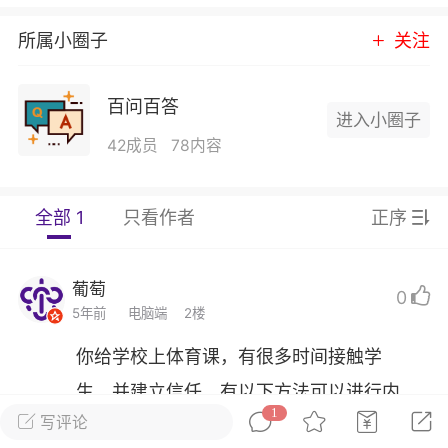
发布稳住经济一揽子政策措施
所属小圈子
关注
绍兴日报 6月7日下午，记者从新闻发
获悉，为贯彻落实绍兴市经济稳进提质攻
精神，绍兴市迅速出台稳住经济一揽子政
百问百答
，以更大力度、更快速度、更...
进入小圈子
42成员
78内容
0
2.6k
全部 1
只看作者
正序
葡萄
22-06-08 15:43
电脑端
热点专题
葡萄
0
策！国务院：文化艺术和体育行业被纳
5年前
电脑端
2楼
行业，可缓缴社保
你给学校上体育课，有很多时间接触学
源社会保障部 国家发展改革委 财政部 税务
于扩大阶段性缓缴社会保险费政策实施范
生，并建立信任。有以下方法可以进行内
题的通知人社部发〔2022〕31号各省、自
1
写评论
部招生：
辖市人民政府，...