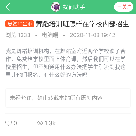
关注
提问助手
舞蹈培训班怎样在学校内部招生
悬赏10金币
浏览 1333
•
电脑端
•
2020-11-08 19:42
我是舞蹈培训机构，在舞蹈室附近两个学校谈了合
作，免费给学校里面上体育课，然后我们可以在学
校里招生，但不知道用什么办法把学生引流到我这
里让他们报名，有什么好的方法吗
未经允许，禁止转载本站所有原创内容
子
百问百答
产品服务
需求对接
葡萄
0
1.3k
22-06-08 15:51
电脑端
热点专题