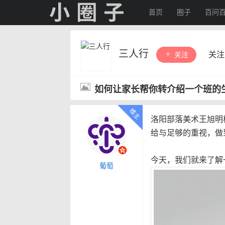
首页
圈子
百问
三人行
关注
关注
如何让家长帮你转介绍一个班的
洛阳部落美术王旭明
给与足够的重视，做
今天，我们就来了解
葡萄