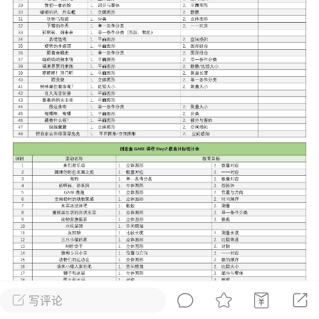
发布稳住经济一揽子政策措施
绍兴日报 6月7日下午，记者从新闻发
获悉，为贯彻落实绍兴市经济稳进提质攻
精神，绍兴市迅速出台稳住经济一揽子政
，以更大力度、更快速度、更...
0
2.6k
葡萄
22-06-08 15:43
电脑端
热点专题
策！国务院：文化艺术和体育行业被纳
行业，可缓缴社保
源社会保障部 国家发展改革委 财政部 税务
于扩大阶段性缓缴社会保险费政策实施范
题的通知人社部发〔2022〕31号各省、自
写评论
辖市人民政府，...