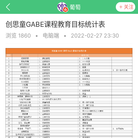
关注
葡萄
创思童GABE课程教育目标统计表
浏览 1860
•
电脑端
•
2022-02-27 23:30
子
百问百答
产品服务
需求对接
葡萄
22-06-08 15:51
电脑端
热点专题