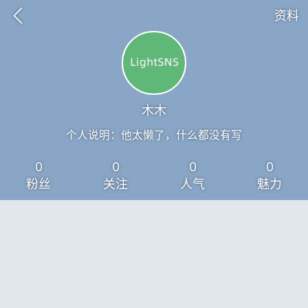
资料
木木
个人说明：他太懒了，什么都没有写
0
0
0
0
粉丝
关注
人气
魅力
子
百问百答
产品服务
需求对接
葡萄
22-06-08 15:51
电脑端
热点专题