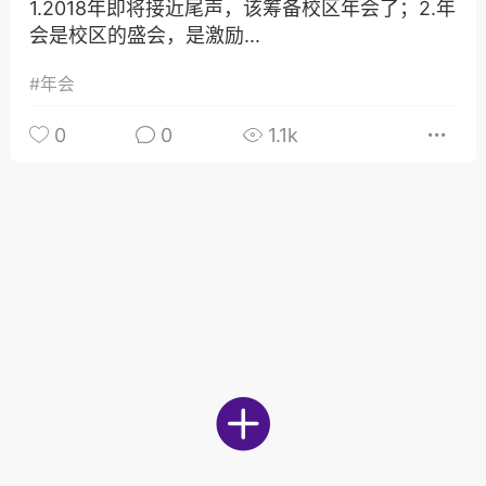
发布稳住经济一揽子政策措施
1.2018年即将接近尾声，该筹备校区年会了；2.年
会是校区的盛会，是激励...
绍兴日报 6月7日下午，记者从新闻发
获悉，为贯彻落实绍兴市经济稳进提质攻
#
年会
精神，绍兴市迅速出台稳住经济一揽子政
，以更大力度、更快速度、更...
0
0
1.1k
0
2.6k
葡萄
22-06-08 15:43
电脑端
热点专题
策！国务院：文化艺术和体育行业被纳
行业，可缓缴社保
源社会保障部 国家发展改革委 财政部 税务
于扩大阶段性缓缴社会保险费政策实施范
题的通知人社部发〔2022〕31号各省、自
辖市人民政府，...