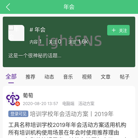
年会
# 年会
关注
1
0
1.6k
内容
关注
浏览
这是一个很神秘的话题...
全部
推荐
动态
音乐
视频
文章
帖子
葡萄
子
百问百答
产品服务
需求对接
2020-08-20 13:57
电脑端
活动方案
培训学校年会活动方案丨2019年
葡萄
工具名称培训学校2019年年会活动方案适用机构
22-06-08 15:51
电脑端
热点专题
所有培训机构使用场景在年会时使用推荐理由