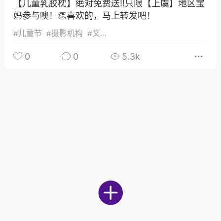
发布稳住经济一揽子政策措施
【儿童乳胶枕】绝对免费送‼️只限【上虞】地区宝
妈参与噢！👏喜欢的，马上转发吧！
绍兴日报 6月7日下午，记者从新闻发
获悉，为贯彻落实绍兴市经济稳进提质攻
#
儿童节
#
摄影机构
#
文案话术
精神，绍兴市迅速出台稳住经济一揽子政
0
0
5.3k
，以更大力度、更快速度、更...
0
2.6k
葡萄
22-06-08 15:43
电脑端
热点专题
策！国务院：文化艺术和体育行业被纳
行业，可缓缴社保
源社会保障部 国家发展改革委 财政部 税务
于扩大阶段性缓缴社会保险费政策实施范
题的通知人社部发〔2022〕31号各省、自
辖市人民政府，...