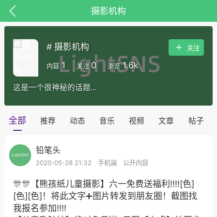
摄影机构
# 摄影机构
关注
1
0
1.6k
内容
关注
浏览
这是一个很神秘的话题...
全部
推荐
动态
音乐
视频
文章
帖子
铅笔头
子
百问百答
产品服务
需求对接
2020-05-28 21:32
手机端
公开内容
🎊🎊【熊孩纸儿童摄影】六一免费送福利‼️‼️[色]
葡萄
[色][色]！将此文字➕图片转发到朋友圈！截图找
22-06-08 15:51
电脑端
热点专题
我报名参加‼️‼️