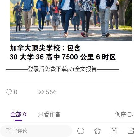
发布稳住经济一揽子政策措施
绍兴日报 6月7日下午，记者从新闻发
获悉，为贯彻落实绍兴市经济稳进提质攻
精神，绍兴市迅速出台稳住经济一揽子政
，以更大力度、更快速度、更...
0
2.6k
————登录后免费下载pdf全文报告————
葡萄
22-06-08 15:43
电脑端
热点专题
0
556
策！国务院：文化艺术和体育行业被纳
行业，可缓缴社保
源社会保障部 国家发展改革委 财政部 税务
全部 0
只看作者
倒序
于扩大阶段性缓缴社会保险费政策实施范
题的通知人社部发〔2022〕31号各省、自
写评论
辖市人民政府，...