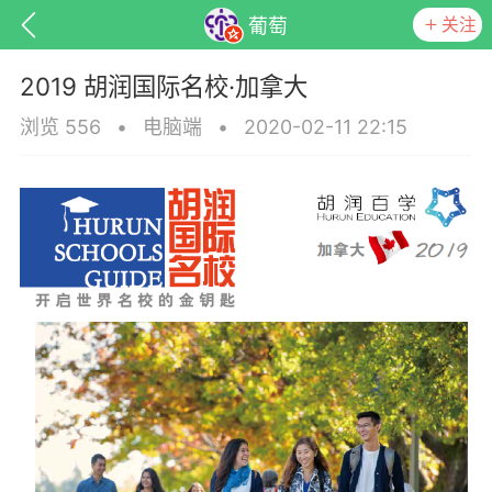
关注
葡萄
2019 胡润国际名校·加拿大
浏览 556
•
电脑端
•
2020-02-11 22:15
子
百问百答
产品服务
需求对接
葡萄
22-06-08 15:51
电脑端
热点专题