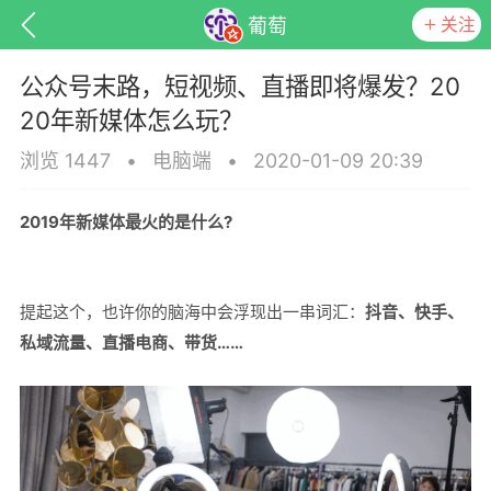
关注
葡萄
公众号末路，短视频、直播即将爆发？20
20年新媒体怎么玩？
浏览 1447
•
电脑端
•
2020-01-09 20:39
2019年新媒体最火的是什么?
提起这个，也许你的脑海中会浮现出一串词汇：
抖音、快手、
私域流量、直播电商、带货……
子
百问百答
产品服务
需求对接
葡萄
22-06-08 15:51
电脑端
热点专题