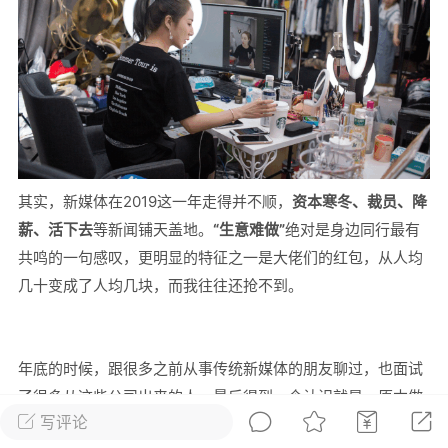
发布稳住经济一揽子政策措施
绍兴日报 6月7日下午，记者从新闻发
获悉，为贯彻落实绍兴市经济稳进提质攻
精神，绍兴市迅速出台稳住经济一揽子政
，以更大力度、更快速度、更...
0
2.6k
其实，新媒体在2019这一年走得并不顺，
资本寒冬、裁员、降
薪、活下去
等新闻铺天盖地。
“生意难做”
绝对是身边同行最有
葡萄
共鸣的一句感叹，更明显的特征之一是大佬们的红包，从人均
22-06-08 15:43
电脑端
热点专题
几十变成了人均几块，而我往往还抢不到。
策！国务院：文化艺术和体育行业被纳
行业，可缓缴社保
源社会保障部 国家发展改革委 财政部 税务
年底的时候，跟很多之前从事传统新媒体的朋友聊过，也面试
于扩大阶段性缓缴社会保险费政策实施范
了很多从这些公司出来的人。最后得到一个认识就是，原本做
题的通知人社部发〔2022〕31号各省、自
写评论
小说、做公众号的一波人，都在走下坡路。公司高峰时期有上
辖市人民政府，...