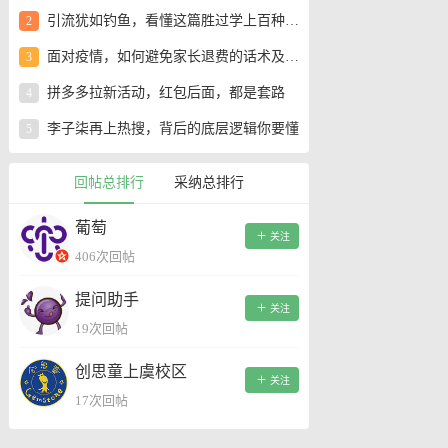
引流犹如钓鱼，看懂这篇胜过学上百种引流方法！
2
面对疫情，如何避免家长退费的话术及学校问题应对！
3
拼多多拉新活动，红包后面，都是套路
4
李子柒再上热搜，背后的底层逻辑你要懂
5
回帖总排行
采纳总排行
葡萄
关注
406次回帖
提问助手
关注
19次回帖
创思童上虞校区
关注
17次回帖