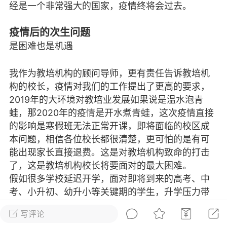
发布稳住经济一揽子政策措施
经是一个非常强大的国家，疫情终将会过去。
绍兴日报 6月7日下午，记者从新闻发
疫情后的次生问题
获悉，为贯彻落实绍兴市经济稳进提质攻
是困难也是机遇
精神，绍兴市迅速出台稳住经济一揽子政
，以更大力度、更快速度、更...
我作为教培机构的顾问导师，更有责任告诉教培机
构的校长，疫情对我们的工作提出了更高的要求，
0
2.6k
2019年的大环境对教培业发展如果说是温水泡青
蛙，那2020年的疫情是开水煮青蛙，这次疫情直接
葡萄
的影响是寒假班无法正常开课，即将面临的校区成
22-06-08 15:43
电脑端
热点专题
本问题，相信各位校长都很清楚，更可怕的是有可
能出现家长直接退费。这是对教培机构致命的打击
策！国务院：文化艺术和体育行业被纳
了，这是教培机构校长将要面对的最大困难。
行业，可缓缴社保
假如很多学校延迟开学，面对即将到来的高考、中
源社会保障部 国家发展改革委 财政部 税务
考、小升初、幼升小等关键期的学生，升学压力带
于扩大阶段性缓缴社会保险费政策实施范
来高强度学习，如何给学生创造更好的学习环境，
题的通知人社部发〔2022〕31号各省、自
写评论
就成为我们很多教培机构的机遇。
辖市人民政府，...