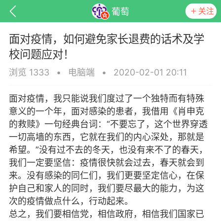
关注
葡萄
面对疫情，如何避免家长退费的话术及学
校问题应对！
浏览 1333
•
电脑端
•
2020-02-01 20:11
面对疫情，我只能说我们度过了一个独特而有特殊
意义的一个年，面对感染的患者，我借用《肖申克
的救赎》一句经典台词：“不要忘了，这个世界穿透
一切高墙的东西，它就在我们的内心深处，那就是
希望。”没有过不去的冬天，也没有来不了的春天，
子
百问百答
产品服务
需求对接
我们一定要坚信：疫情很快就会过去，春天就会到
来。没有感染的同仁们，我们更要坚定信心，在保
护自己和家人的同时，我们要尽最大的能力，为这
葡萄
次的疫情做点什么，行动起来。
22-06-08 15:51
电脑端
热点专题
总之，我们要相信党，相信政府，相信我们国家已