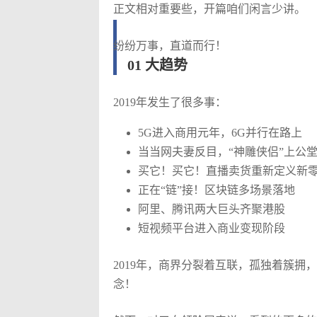
正文相对重要些，开篇咱们闲言少讲。
纷纷万事，直道而行！
01 大趋势
2019年发生了很多事：
5G进入商用元年，6G并行在路上
当当网夫妻反目，“神雕侠侣”上公
买它！买它！直播卖货重新定义新
正在“链”接！区块链多场景落地
阿里、腾讯两大巨头齐聚港股
短视频平台进入商业变现阶段
2019年，商界分裂着互联，孤独着簇
念！