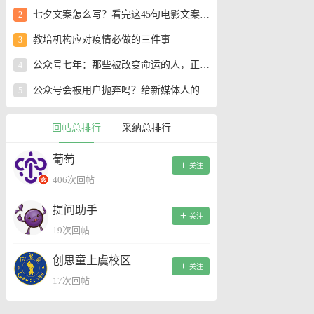
七夕文案怎么写？看完这45句电影文案，学会花式表白！
2
教培机构应对疫情必做的三件事
3
公众号七年：那些被改变命运的人，正在走向何处？
4
公众号会被用户抛弃吗？给新媒体人的30条建议
5
回帖总排行
采纳总排行
葡萄
关注
406次回帖
提问助手
关注
19次回帖
创思童上虞校区
关注
17次回帖