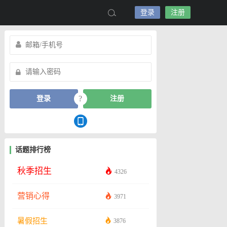
登录
注册
?
登录
注册
话题排行榜
秋季招生
4326
营销心得
3971
暑假招生
3876