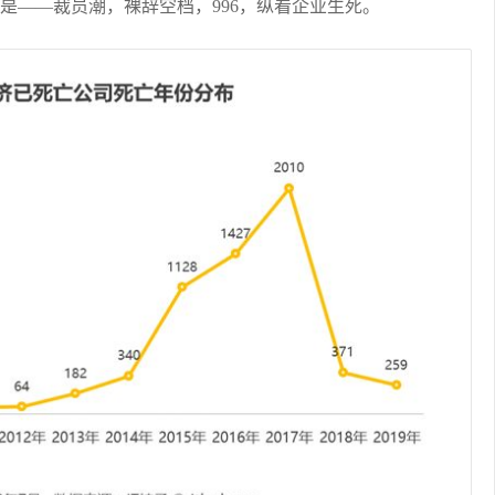
是——裁员潮，裸辞空档，996，纵看企业生死。