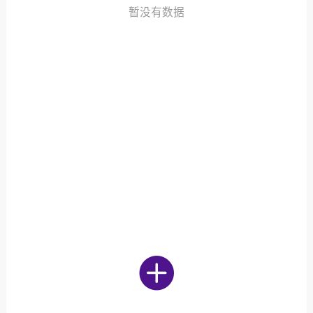
发布稳住经济一揽子政策措施
暂没有数据
绍兴日报 6月7日下午，记者从新闻发
获悉，为贯彻落实绍兴市经济稳进提质攻
精神，绍兴市迅速出台稳住经济一揽子政
，以更大力度、更快速度、更...
0
2.6k
葡萄
22-06-08 15:43
电脑端
热点专题
策！国务院：文化艺术和体育行业被纳
行业，可缓缴社保
源社会保障部 国家发展改革委 财政部 税务
于扩大阶段性缓缴社会保险费政策实施范
题的通知人社部发〔2022〕31号各省、自
辖市人民政府，...