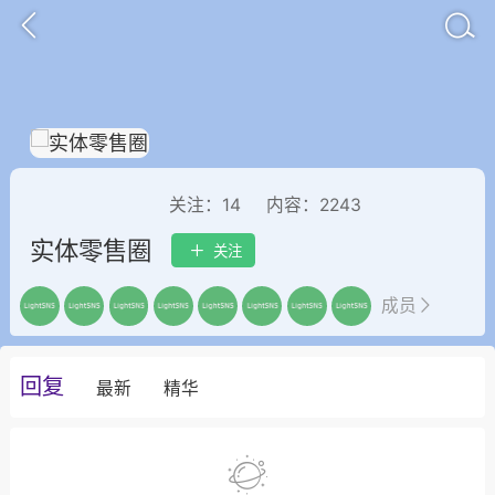
关注：
14
内容：
2243
实体零售圈
关注
成员
子
百问百答
产品服务
需求对接
回复
最新
精华
葡萄
22-06-08 15:51
电脑端
热点专题