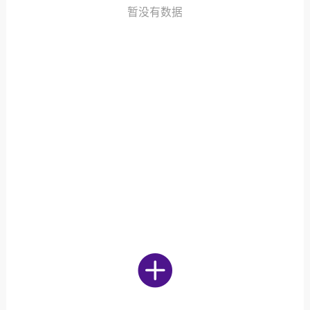
发布稳住经济一揽子政策措施
暂没有数据
绍兴日报 6月7日下午，记者从新闻发
获悉，为贯彻落实绍兴市经济稳进提质攻
精神，绍兴市迅速出台稳住经济一揽子政
，以更大力度、更快速度、更...
0
2.6k
葡萄
22-06-08 15:43
电脑端
热点专题
策！国务院：文化艺术和体育行业被纳
行业，可缓缴社保
源社会保障部 国家发展改革委 财政部 税务
于扩大阶段性缓缴社会保险费政策实施范
题的通知人社部发〔2022〕31号各省、自
辖市人民政府，...