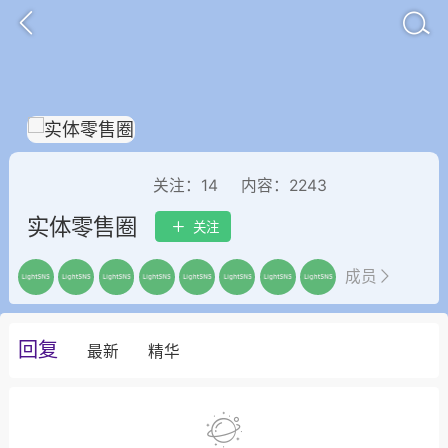
关注：
14
内容：
2243
实体零售圈
关注
成员
子
百问百答
产品服务
需求对接
回复
最新
精华
葡萄
22-06-08 15:51
电脑端
热点专题